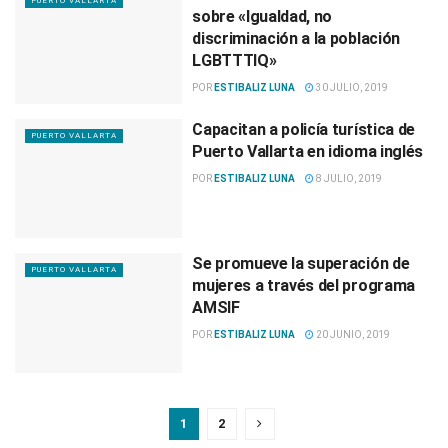
PUERTO VALLARTA
sobre «Igualdad, no
discriminación a la población
LGBTTTIQ»
POR
ESTIBALIZ LUNA
30 JULIO, 2019
Capacitan a policía turística de
PUERTO VALLARTA
Puerto Vallarta en idioma inglés
POR
ESTIBALIZ LUNA
8 JULIO, 2019
Se promueve la superación de
PUERTO VALLARTA
mujeres a través del programa
AMSIF
POR
ESTIBALIZ LUNA
20 JUNIO, 2019
1
2