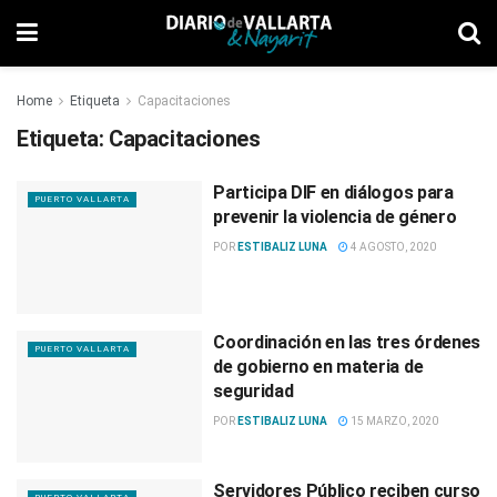
Home
Etiqueta
Capacitaciones
Etiqueta:
Capacitaciones
Participa DIF en diálogos para
PUERTO VALLARTA
prevenir la violencia de género
POR
ESTIBALIZ LUNA
4 AGOSTO, 2020
Coordinación en las tres órdenes
PUERTO VALLARTA
de gobierno en materia de
seguridad
POR
ESTIBALIZ LUNA
15 MARZO, 2020
Servidores Público reciben curso