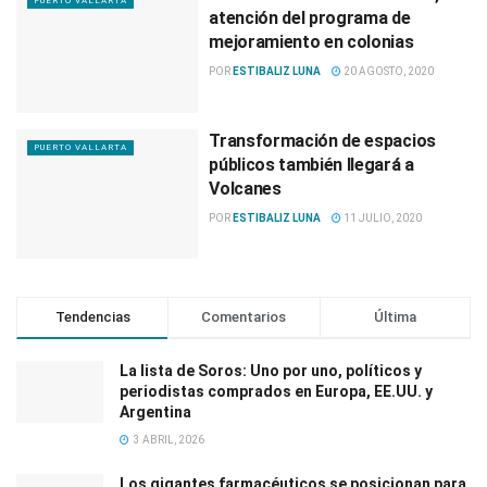
PUERTO VALLARTA
atención del programa de
mejoramiento en colonias
POR
ESTIBALIZ LUNA
20 AGOSTO, 2020
Transformación de espacios
PUERTO VALLARTA
públicos también llegará a
Volcanes
POR
ESTIBALIZ LUNA
11 JULIO, 2020
Tendencias
Comentarios
Última
La lista de Soros: Uno por uno, políticos y
periodistas comprados en Europa, EE.UU. y
Argentina
3 ABRIL, 2026
Los gigantes farmacéuticos se posicionan para