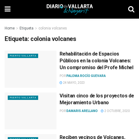
Home
Etiqueta
colonia volcanes
Etiqueta:
colonia volcanes
Rehabilitación de Espacios
PUERTO VALLARTA
Públicos en la colonia Volcanes:
Un compromiso del Profe Michel
POR
PALOMA ROCÍO GUEVARA
24 MAYO, 2023
Visitan cinco de los proyectos de
PUERTO VALLARTA
Mejoramiento Urbano
POR
DAMARIS ARELLANO
2 OCTUBRE, 2020
Reciben vecinos de Volcanes,