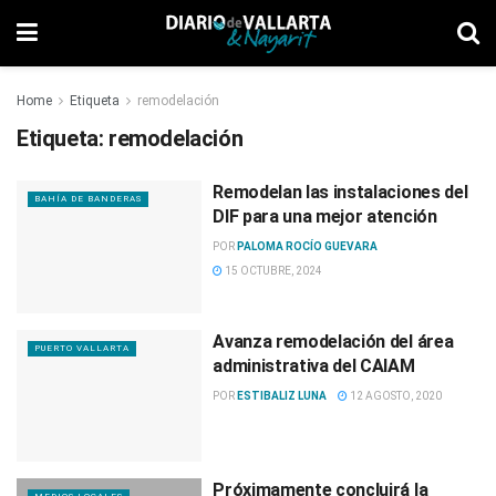
Home
Etiqueta
remodelación
Etiqueta:
remodelación
Remodelan las instalaciones del
BAHÍA DE BANDERAS
DIF para una mejor atención
POR
PALOMA ROCÍO GUEVARA
15 OCTUBRE, 2024
Avanza remodelación del área
PUERTO VALLARTA
administrativa del CAIAM
POR
ESTIBALIZ LUNA
12 AGOSTO, 2020
Próximamente concluirá la