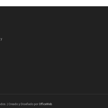
 y
ados. | Creado y Diseñado por
OfficeWeb
.