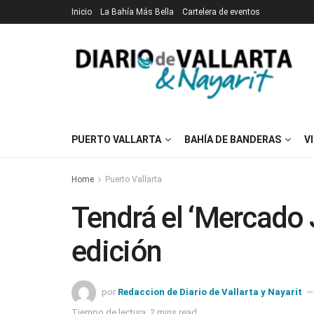
Inicio
La Bahía Más Bella
Cartelera de eventos
PUERTO VALLARTA
BAHÍA DE BANDERAS
V
Home
Puerto Vallarta
Tendrá el ‘Mercado
edición
por
Redaccion de Diario de Vallarta y Nayarit
Tiempo de lectura: 2 mins read