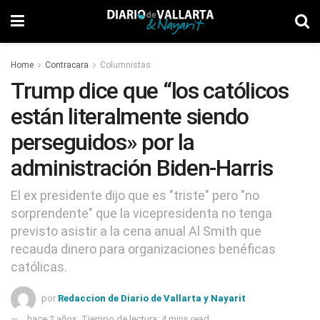
Home
Contracara
Columnistas
Trump dice que “los católicos
están literalmente siendo
perseguidos» por la
administración Biden-Harris
El ex presidente dijo que es "triste" pero "no
sorprendente" que la vicepresidenta no tenga
previsto asistir a la cena anual Al Smith que
recauda dinero para organizaciones benéficas
católicas.
por
Redaccion de Diario de Vallarta y Nayarit
hace 2 años
Tiempo de lectura: 4 mins read