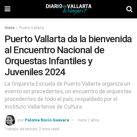
Home
Puerto Vallarta
Puerto Vallarta da la bienvenida
al Encuentro Nacional de
Orquestas Infantiles y
Juveniles 2024
La Orquesta Escuela de Puerto Vallarta organiza un
evento sin precedentes, un encuentro de orquestas
procedentes de todo el país, respaldado por el
Instituto Vallartense de Cultura.
por
Paloma Rocío Guevara
hace 2 años
Tiempo de lectura: 2 mins read