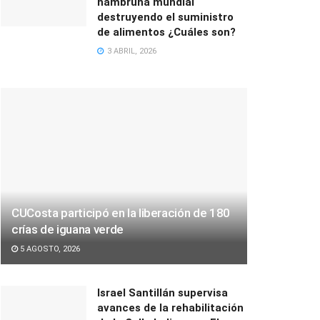
hambruna mundial
destruyendo el suministro
de alimentos ¿Cuáles son?
3 ABRIL, 2026
CUCosta participó en la liberación de 180
crías de iguana verde
5 AGOSTO, 2026
Israel Santillán supervisa
avances de la rehabilitación