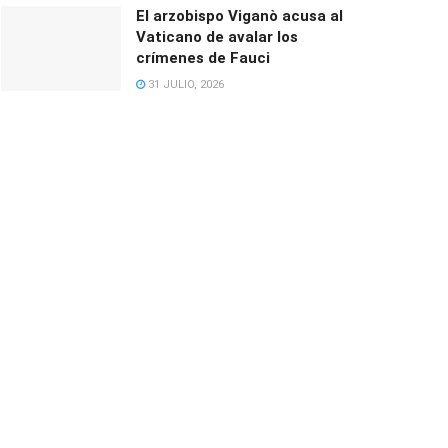
El arzobispo Viganò acusa al
Vaticano de avalar los
crímenes de Fauci
31 JULIO, 2026