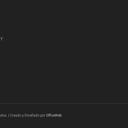
 y
ados. | Creado y Diseñado por
OfficeWeb
.