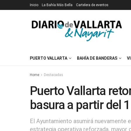
Inicio
La Bahía Más Bella
Cartelera de eventos
PUERTO VALLARTA
BAHÍA DE BANDERAS
V
Home
Destacadas
Puerto Vallarta ret
basura a partir del 1
El Ayuntamiento asumirá nuevamente el
estrategia operativa reforzada, mayor 