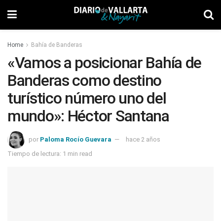
Home
Bahía de Banderas
«Vamos a posicionar Bahía de
Banderas como destino
turístico número uno del
mundo»: Héctor Santana
por
Paloma Rocío Guevara
hace 2 años
Tiempo de lectura: 1 min read