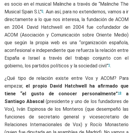
es socio en el musical Malinche a través de “Malinche The
Musical Spain S.L”
. Aun así, para no extendernos, vamos a ir
8
directamente a lo que nos interesa, la fundación de ACOM
en 2004. David Hatchwell en 2004 fue cofundador de
ACOM (Asociación y Comunicación sobre Oriente Medio)
que según la propia web es una “organización española,
aconfesional e independiente que refuerza la relación entre
España e Israel a través del trabajo conjunto con el
gobierno, los partidos políticos y la sociedad civil”
.
9
¿Qué tipo de relación existe entre Vox y ACOM? Para
empezar,
el propio David Hatchwell ha afirmado que
tiene “el gusto de conocer personalmente”
a
10
Santiago Abascal
(presidente y uno de los fundadores de
Vox), Iván Espinosa de los Monteros (que desempeñó las
funciones de secretario general y vicesecretario de
Relaciones Internacionales de Vox) y Rocío Monasterio
(quien fue diputada en la asamblea de Madrid). No vamos a