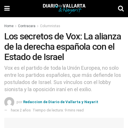
Home
Contracara
Columnistas
Los secretos de Vox: La alianza
de la derecha española con el
Estado de Israel
Vox es el partido de toda la Unión Europea, no solo
entre los partidos españoles, que más defiende los
postulados de Israel. Sus vínculos con el lobby
sionista y la oposición iraní en el exilio.
por
Redaccion de Diario de Vallarta y Nayarit
hace 2 años
Tiempo de lectura: 9 mins read