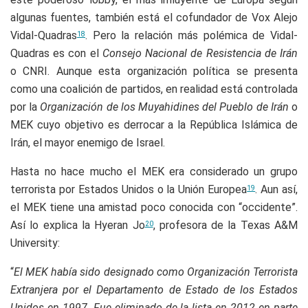
algunas fuentes, también está el cofundador de Vox Alejo
Vidal-Quadras
. Pero la relación más polémica de Vidal-
18
Quadras es con el
Consejo Nacional de Resistencia de Irán
o CNRI. Aunque esta organización política se presenta
como una coalición de partidos, en realidad está controlada
por la
Organización de los Muyahidines del Pueblo de Irán
o
MEK cuyo objetivo es derrocar a la República Islámica de
Irán, el mayor enemigo de Israel.
Hasta no hace mucho el MEK era considerado un grupo
terrorista por Estados Unidos o la Unión Europea
. Aun así,
19
el MEK tiene una amistad poco conocida con “occidente”.
Así lo explica la Hyeran Jo
, profesora de la Texas A&M
20
University:
“
El MEK había sido designado como Organización Terrorista
Extranjera por el Departamento de Estado de los Estados
Unidos en 1997. Fue eliminado de la lista en 2012 en parte