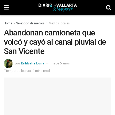
Home
Selección de medios
Medios locales
Abandonan camioneta que
volcó y cayó al canal pluvial de
San Vicente
por
Estibaliz Luna
hace 6 años
Tiempo de lectura: 2 mins read