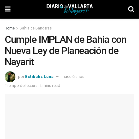
Home
Bahía de Banderas
Cumple IMPLAN de Bahía con
Nueva Ley de Planeación de
Nayarit
por
Estibaliz Luna
hace 6 años
Tiempo de lectura: 2 mins read