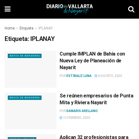
Home
Etiqueta
IPLANAY
Etiqueta:
IPLANAY
Cumple IMPLAN de Bahía con
BAHÍA DE BANDERAS
Nueva Ley de Planeación de
Nayarit
POR
ESTIBALIZ LUNA
6 AGOSTO, 2020
Se reúnen empresarios de Punta
BAHÍA DE BANDERAS
Mita y Riviera Nayarit
POR
DAMARIS ARELLANO
12 FEBRERO, 2020
Aplican 32 profesionistas para