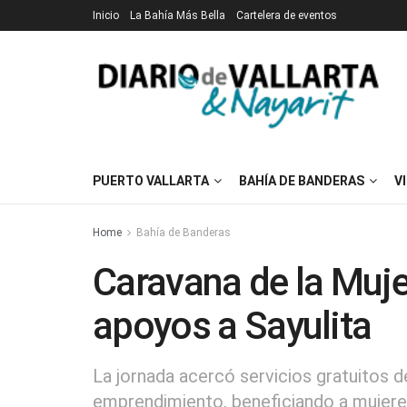
Inicio
La Bahía Más Bella
Cartelera de eventos
PUERTO VALLARTA
BAHÍA DE BANDERAS
V
Home
Bahía de Banderas
Caravana de la Mujer
apoyos a Sayulita
La jornada acercó servicios gratuitos d
emprendimiento, beneficiando a mujere