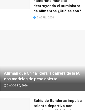
hambruna mundial
destruyendo el suministro
de alimentos ¿Cuáles son?
3 ABRIL, 2026
Afirman que China lidera la carrera de la IA
con modelos de peso abierto
7 AGOSTO, 2026
Bahía de Banderas impulsa
talento deportivo con