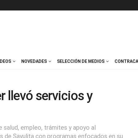
IDEOS
NOVEDADES
SELECCIÓN DE MEDIOS
CONTRACA
 llevó servicios y
e salud, empleo, trámites y apoyo al
s de Sayulita con programas enfocados en su