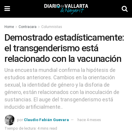
Home
Contracara
Columnistas
Demostrado estadísticamente:
el transgenderismo está
relacionado con la vacunación
Una encuesta mundial confirma la hipótesis de
estudios anteriores. Cambios en la orientación
sexual, la identidad de género y la disforia de
género, están relacionados con la inoculación de
sustancias. El auge del transgenderismo está
inducido artificialmente..
por
Claudio Fabián Guevara
hace 4 meses
Tiempo de lectura: 4 mins read