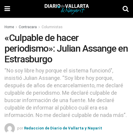
Home
Contracara
Columnistas
«Culpable de hacer
periodismo»: Julian Assange en
Estrasburgo
“No soy libre hoy porque el sistema funcionó”,
insistió Julian Assange. “Soy libre hoy porque,
después de años de encarcelamiento, me declaré
culpable de periodismo. Me declaré culpable de
buscar información de una fuente. Me declaré
culpable de informar al público cuál era esa
información. No me declaré culpable de nada más”.
por
Redaccion de Diario de Vallarta y Nayarit