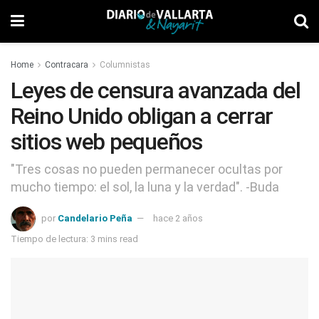
Home
Contracara
Columnistas
Leyes de censura avanzada del
Reino Unido obligan a cerrar
sitios web pequeños
"Tres cosas no pueden permanecer ocultas por
mucho tiempo: el sol, la luna y la verdad". -Buda
por
Candelario Peña
hace 2 años
Tiempo de lectura: 3 mins read