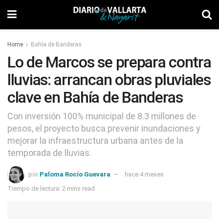
Home
Bahía de Banderas
Lo de Marcos se prepara contra
lluvias: arrancan obras pluviales
clave en Bahía de Banderas
Con inversión 100% municipal de 8.3 millones de
pesos, el proyecto busca prevenir inundaciones y
mejorar la infraestructura urbana antes de la
temporada de lluvias.
por
Paloma Rocío Guevara
hace 4 meses
Tiempo de lectura: 2 mins read