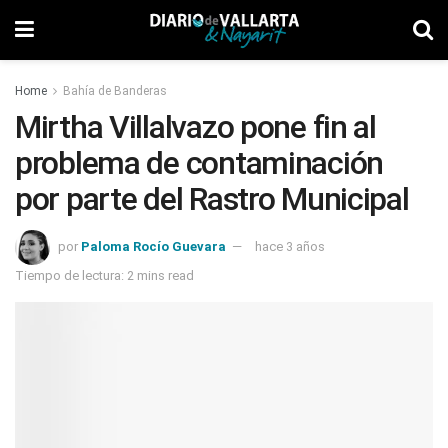
Home
Bahía de Banderas
Mirtha Villalvazo pone fin al
problema de contaminación
por parte del Rastro Municipal
por
Paloma Rocío Guevara
hace 3 años
Tiempo de lectura: 2 mins read