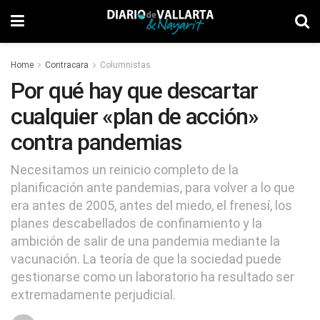
Home
Contracara
Columnistas
Por qué hay que descartar
cualquier «plan de acción»
contra pandemias
Necesitamos un reinicio completo de la
planificación ante pandemias, para volver a lo que
era antes de 2005, antes del miedo, el frenesí, los
planes descabellados de confinamiento y la
ambición de salir de una pandemia mediante la
vacunación. La teoría de que la sociedad puede
gestionarse como un laboratorio ha resultado ser
extremadamente perjudicial.