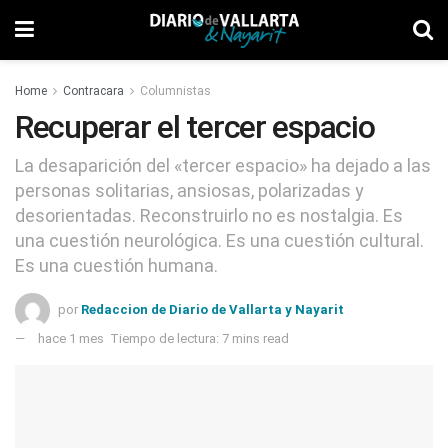
Home
Contracara
Columnistas
Recuperar el tercer espacio
La desaparición del «tercer espacio» ha dejado a las
personas solitarias, ansiosas, polarizadas y
desorientadas. Reconstruirlo no es nostalgia. Es
una cuestión neurológica. Es una cuestión cultural.
Es una cuestión humana.
por
Redaccion de Diario de Vallarta y Nayarit
hace 1 mes
Tiempo de lectura: 7 mins read