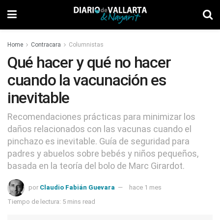
Home
Contracara
Columnistas
Qué hacer y qué no hacer
cuando la vacunación es
inevitable
Recomendaciones prácticas para minimizar los
daños relacionados con las vacunas cuando el
pinchazo es inevitable. Guía de seguridad para
padres y abuelos sobre bebés y niños pequeños,
basada en la teoría del bolo de Marc Girardot.
por
Claudio Fabián Guevara
hace 1 mes
Tiempo de lectura: 5 mins read