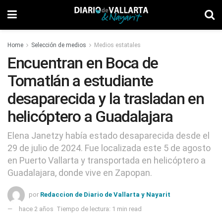
Home
Selección de medios
Medios estatales
Encuentran en Boca de
Tomatlán a estudiante
desaparecida y la trasladan en
helicóptero a Guadalajara
Elena Janetzy había estado desaparecida desde el
29 de julio de 2024. Fue localizada este 5 de agosto
en Puerto Vallarta y transportada en helicóptero a
Guadalajara, donde vive en Zapopan.
por
Redaccion de Diario de Vallarta y Nayarit
hace 2 años
Tiempo de lectura: 1 min read