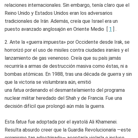
relaciones internacionales. Sin embargo, tenía claro que el
Reino Unido y Estados Unidos eran los adversarios
tradicionales de Irán. Además, creía que Israel era un
puesto avanzado anglosajón en Oriente Medio [
1
] .
2. Ante la «guerra impuesta» por Occidente desde Irak, se
horrorizó por el uso de misiles contra ciudades iraníes y el
lanzamiento de gas venenoso. Creía que su país jamás
recurriría a armas de destrucción masiva como éstas, ni a
bombas atómicas. En 1988, tras una década de guerra y sin
que la victoria se vislumbrara aún, emitió
una
fatua
ordenando el desmantelamiento del programa
nuclear militar heredado del Shah y de Francia. Fue una
decisión difícil que prolongó aún más la guerra.
Esta
fatua
fue adoptada por el ayatolá Ali Khamenei.
Resulta absurdo creer que la Guardia Revolucionaria —este
organismo tan adoctrinado— aceptaría violarla o incluso