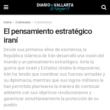
Home
Contracara
Columnistas
El pensamiento estratégico
iraní
Desde sus primeros años de existencia, la
República Islámica de Irán desarrolló una visión del
mundo y un pensamiento estratégico. Ante la
guerra que Israel y Estados Unidos le impusieron,
Irán ha tenido que coordinar sus fuerzas armadas y
su diplomacia, mientras que sus logros militares le
han permitido plantearse la manera de continuar
adelante con sus objetivos revolucionarios y
garantizar simultáneamente la protección de su
pueblo.