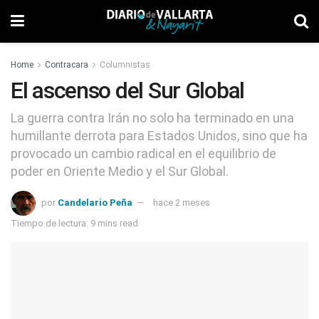
Home
Contracara
Columnistas
El ascenso del Sur Global
La guerra contra Irán no solo ha terminado en una
humillante derrota para Estados Unidos, sino que ha
provocado un cambio radical en el equilibrio de
poder en Oriente Medio y el Sur Global.
por
Candelario Peña
hace 2 meses
Tiempo de lectura: 9 mins read