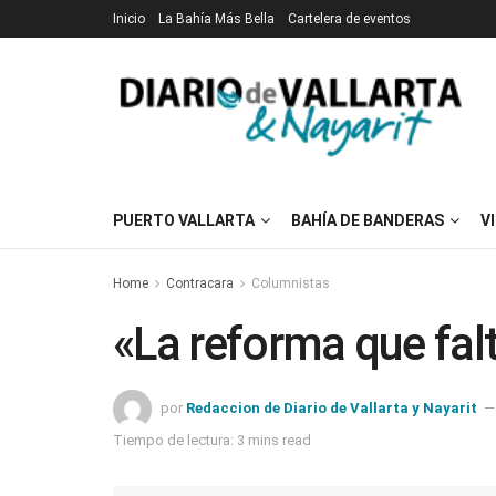
Inicio
La Bahía Más Bella
Cartelera de eventos
PUERTO VALLARTA
BAHÍA DE BANDERAS
V
Home
Contracara
Columnistas
«La reforma que fal
por
Redaccion de Diario de Vallarta y Nayarit
Tiempo de lectura: 3 mins read