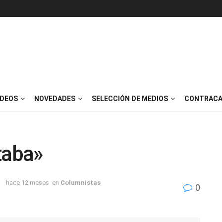
IDEOS
NOVEDADES
SELECCIÓN DE MEDIOS
CONTRACA
taba»
hace 12 meses
en
Columnistas
0