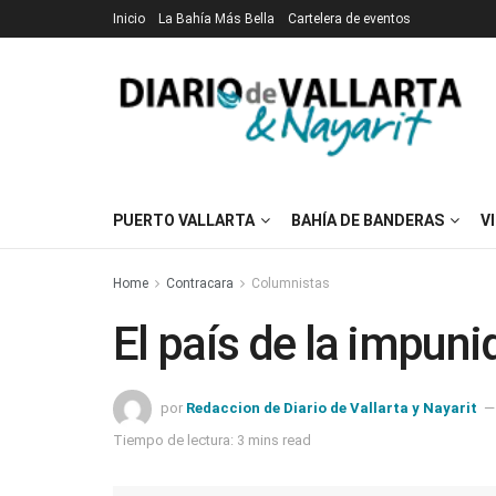
Inicio
La Bahía Más Bella
Cartelera de eventos
PUERTO VALLARTA
BAHÍA DE BANDERAS
V
Home
Contracara
Columnistas
El país de la impuni
por
Redaccion de Diario de Vallarta y Nayarit
Tiempo de lectura: 3 mins read